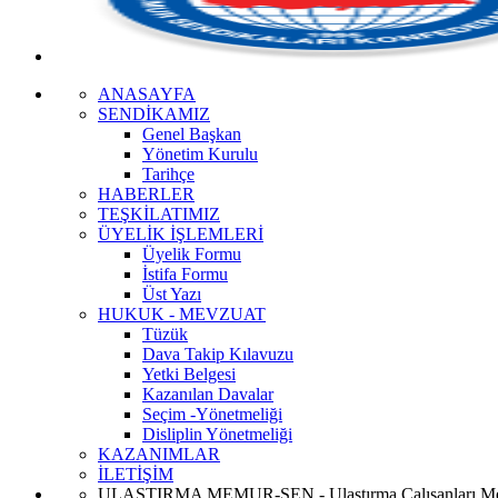
ANASAYFA
SENDİKAMIZ
Genel Başkan
Yönetim Kurulu
Tarihçe
HABERLER
TEŞKİLATIMIZ
ÜYELİK İŞLEMLERİ
Üyelik Formu
İstifa Formu
Üst Yazı
HUKUK - MEVZUAT
Tüzük
Dava Takip Kılavuzu
Yetki Belgesi
Kazanılan Davalar
Seçim -Yönetmeliği
Disliplin Yönetmeliği
KAZANIMLAR
İLETİŞİM
ULAŞTIRMA MEMUR-SEN - Ulaştırma Çalışanları Me