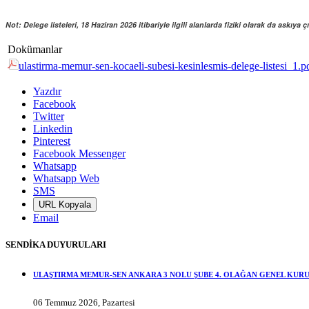
Not: Delege listeleri, 18 Haziran 2026 itibariyle ilgili alanlarda fiziki olarak da askıya çı
Dokümanlar
ulastirma-memur-sen-kocaeli-subesi-kesinlesmis-delege-listesi_1.p
Yazdır
Facebook
Twitter
Linkedin
Pinterest
Facebook Messenger
Whatsapp
Whatsapp Web
SMS
URL Kopyala
Email
SENDİKA DUYURULARI
ULAŞTIRMA MEMUR-SEN ANKARA 3 NOLU ŞUBE 4. OLAĞAN GENEL KURU
06 Temmuz 2026, Pazartesi