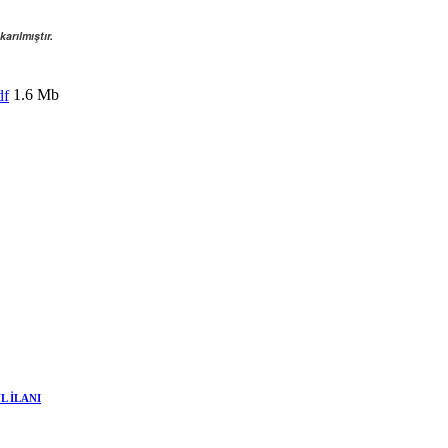
karılmıştır.
1.6 Mb
df
L İLANI