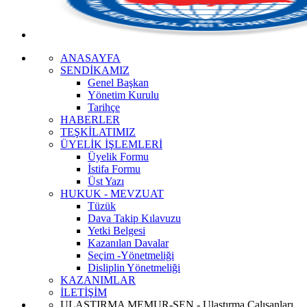
ANASAYFA
SENDİKAMIZ
Genel Başkan
Yönetim Kurulu
Tarihçe
HABERLER
TEŞKİLATIMIZ
ÜYELİK İŞLEMLERİ
Üyelik Formu
İstifa Formu
Üst Yazı
HUKUK - MEVZUAT
Tüzük
Dava Takip Kılavuzu
Yetki Belgesi
Kazanılan Davalar
Seçim -Yönetmeliği
Disliplin Yönetmeliği
KAZANIMLAR
İLETİŞİM
ULAŞTIRMA MEMUR-SEN - Ulaştırma Çalışanları