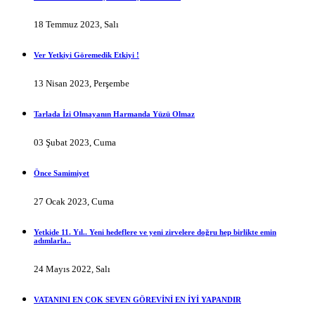
18 Temmuz 2023, Salı
Ver Yetkiyi Göremedik Etkiyi !
13 Nisan 2023, Perşembe
Tarlada İzi Olmayanın Harmanda Yüzü Olmaz
03 Şubat 2023, Cuma
Önce Samimiyet
27 Ocak 2023, Cuma
Yetkide 11. Yıl.. Yeni hedeflere ve yeni zirvelere doğru hep birlikte emin
adımlarla..
24 Mayıs 2022, Salı
VATANINI EN ÇOK SEVEN GÖREVİNİ EN İYİ YAPANDIR