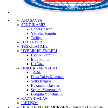
ANASAYFA
SENDİKAMIZ
Genel Başkan
Yönetim Kurulu
Tarihçe
HABERLER
TEŞKİLATIMIZ
ÜYELİK İŞLEMLERİ
Üyelik Formu
İstifa Formu
Üst Yazı
HUKUK - MEVZUAT
Tüzük
Dava Takip Kılavuzu
Yetki Belgesi
Kazanılan Davalar
Seçim -Yönetmeliği
Disliplin Yönetmeliği
KAZANIMLAR
İLETİŞİM
ULAŞTIRMA MEMUR-SEN - Ulaştırma Çalışanları