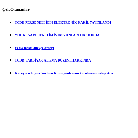
Çok Okunanlar
TCDD PERSONELİ İÇİN ELEKTRONİK NAKİL YAYINLANDI
YOL KENARI DENETİM İSTASYONLARI HAKKINDA
Fazla mesai dilekçe örneği
TCDD VARDİYA ÇALIŞMA DÜZENİ HAKKINDA
Koruyucu Giyim Yardımı Komisyonlarının kurulmasını talep ettik