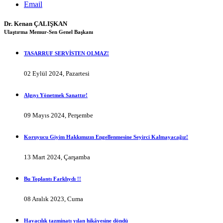
Email
Dr. Kenan ÇALIŞKAN
Ulaştırma Memur-Sen Genel Başkanı
TASARRUF SERVİSTEN OLMAZ!
02 Eylül 2024, Pazartesi
Algıyı Yönetmek Sanattır!
09 Mayıs 2024, Perşembe
Koruyucu Giyim Hakkımızın Engellenmesine Seyirci Kalmayacağız!
13 Mart 2024, Çarşamba
Bu Toplantı Farklıydı !!
08 Aralık 2023, Cuma
Havacılık tazminatı yılan hikâyesine döndü