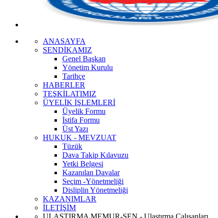
ANASAYFA
SENDİKAMIZ
Genel Başkan
Yönetim Kurulu
Tarihçe
HABERLER
TEŞKİLATIMIZ
ÜYELİK İŞLEMLERİ
Üyelik Formu
İstifa Formu
Üst Yazı
HUKUK - MEVZUAT
Tüzük
Dava Takip Kılavuzu
Yetki Belgesi
Kazanılan Davalar
Seçim -Yönetmeliği
Disliplin Yönetmeliği
KAZANIMLAR
İLETİŞİM
ULAŞTIRMA MEMUR-SEN - Ulaştırma Çalışanları