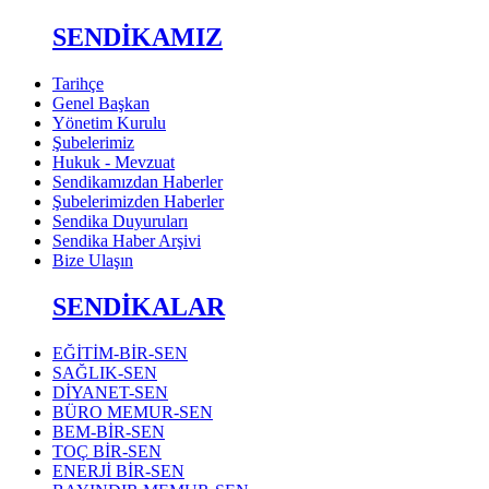
SENDİKAMIZ
Tarihçe
Genel Başkan
Yönetim Kurulu
Şubelerimiz
Hukuk - Mevzuat
Sendikamızdan Haberler
Şubelerimizden Haberler
Sendika Duyuruları
Sendika Haber Arşivi
Bize Ulaşın
SENDİKALAR
EĞİTİM-BİR-SEN
SAĞLIK-SEN
DİYANET-SEN
BÜRO MEMUR-SEN
BEM-BİR-SEN
TOÇ BİR-SEN
ENERJİ BİR-SEN