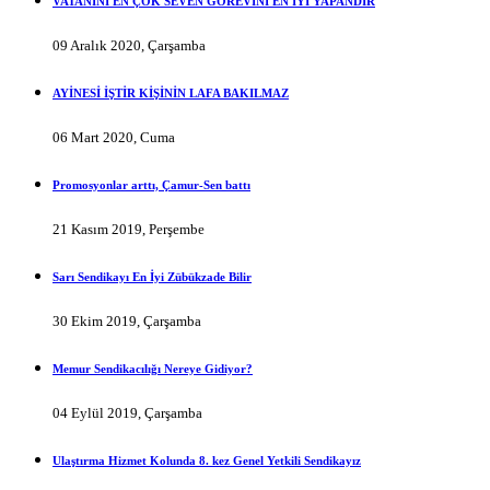
VATANINI EN ÇOK SEVEN GÖREVİNİ EN İYİ YAPANDIR
09 Aralık 2020, Çarşamba
AYİNESİ İŞTİR KİŞİNİN LAFA BAKILMAZ
06 Mart 2020, Cuma
Promosyonlar arttı, Çamur-Sen battı
21 Kasım 2019, Perşembe
Sarı Sendikayı En İyi Zübükzade Bilir
30 Ekim 2019, Çarşamba
Memur Sendikacılığı Nereye Gidiyor?
04 Eylül 2019, Çarşamba
Ulaştırma Hizmet Kolunda 8. kez Genel Yetkili Sendikayız