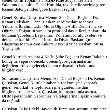
Genel Kurul Toplantısı, TCDD Kule Sosyal Tesisleri
Salonunda yapıldı. Genel Kurulda, tek liste ile seçime giren
Kenan Balcı yeniden Şube Başkanı seçildi.
Genel Kurula, Ulaştırma Memur-Sen Genel Başkanı Dr.
Kenan Çalışkan, Genel Başkan Yardımcıları Mehmet
Yıldırım, İbrahim Uslu, Murat Olgun, Atilla Demirtunç ve
Oğuzhan Doğan’ın yanı sıra protokol davetlileri, Ankara’da
bulunan Şubelerin Başkanları, Yönetim Kurulu üyeleri ve
delegeler katıldı. Genel Kurulda Divan Başkanlığını
Ulaştırma Memur-Sen Ankara 2 No’lu Şube Başkanı Musa
Yeşil yaptı.
Genel kurulda Ankara 4 No’lu Şube Başkanı Kenan Balcı bir
konuşma yaparak önceki dönem Şube çalışmalarını
değerlendirdi ve gelecek dönem çalışmaları hakkında
bilgiler verdi.
Sonrasında Ulaştırma Memur-Sen Genel Başkanı Dr. Kenan
Çalışkan, Genel Kurula hitaben birer konuşma yaparak,
genel, sendikal ve toplu sözleşme gündemine dair
bilgilendirmeler yaptı. Çalışkan, konuşmasında ayrıca,
DHMİ personelinin sorunları ve taleplerine ilişkin konulara
da değindi.
Çalışkan, DHMİ’deki Havacılık Tazminatı sorunu, grupların