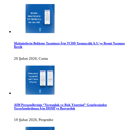
Makinistlerin Bekleme Tazminatı İçin TCDD Taşımacılık A.Ş.'ye Resmi Yazımızı
İlettik
20 Şubat 2026, Cuma
AIM Personellerinin “Yorgunluk ve Risk Yönetimi” Genelgesinden
Yararlandırılması İçin DHMİ’ye Başvurduk
19 Şubat 2026, Perşembe