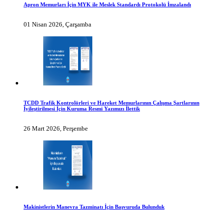
Apron Memurları İçin MYK ile Meslek Standardı Protokolü İmzalandı
01 Nisan 2026, Çarşamba
TCDD Trafik Kontrolörleri ve Hareket Memurlarının Çalışma Şartlarının
İyileştirilmesi İçin Kuruma Resmi Yazımızı İlettik
26 Mart 2026, Perşembe
Makinistlerin Manevra Tazminatı İçin Başvuruda Bulunduk