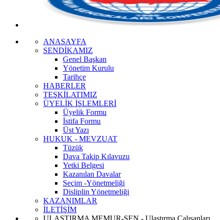
ANASAYFA
SENDİKAMIZ
Genel Başkan
Yönetim Kurulu
Tarihçe
HABERLER
TEŞKİLATIMIZ
ÜYELİK İŞLEMLERİ
Üyelik Formu
İstifa Formu
Üst Yazı
HUKUK - MEVZUAT
Tüzük
Dava Takip Kılavuzu
Yetki Belgesi
Kazanılan Davalar
Seçim -Yönetmeliği
Disliplin Yönetmeliği
KAZANIMLAR
İLETİŞİM
ULAŞTIRMA MEMUR-SEN - Ulaştırma Çalışanları