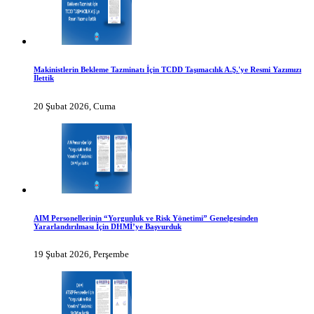
Makinistlerin Bekleme Tazminatı İçin TCDD Taşımacılık A.Ş.'ye Resmi Yazımızı
İlettik
20 Şubat 2026, Cuma
AIM Personellerinin “Yorgunluk ve Risk Yönetimi” Genelgesinden
Yararlandırılması İçin DHMİ’ye Başvurduk
19 Şubat 2026, Perşembe