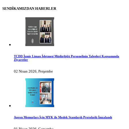
SENDİKAMIZDAN HABERLER
TCDD İzmir Liman İşletmesi Müdürlüğü Personelinin Talepleri Kapsamında
Ziyaretler
02 Nisan 2026, Perşembe
Apron Memurları İçin MYK ile Meslek Standardı Protokolü İmzalandı
01 Nisan 2026, Çarşamba