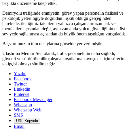
başlıkta düzenleme talep ettik.
Demiryolu trafiğinde emniyetin; görev yapan personelin fiziksel ve
psikolojik yeterliliğiyle doğrudan ilişkili olduğu gerçeğinden
hareketle, ilettiğimiz taleplerin yalnızca çalışanlarımızın hak ve
menfaatleri açısından değil, aynı zamanda yolcu güvenliğinin en üst
seviyede sağlanması açısından da büyük önem taşıdığını vurguladık.
Başvurumuzun tüm detaylarına görselde yer verilmiştir.
Ulaştırma Memur-Sen olarak, trafik personelinin daha sağlıklı,
güvenli ve sürdürülebilir çalışma koşullarına kavuşması için sürecin
takipçisi olmayı sürdüreceğiz.
Yazdır
Facebook
Twitter
Linkedin
Pinterest
Facebook Messenger
Whatsapp
Whatsapp Web
SMS
URL Kopyala
Email