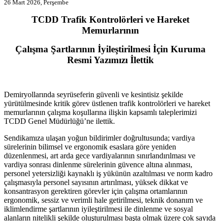
26 Mart 2026, Perşembe
TCDD Trafik Kontrolörleri ve
Hareket
Memurlarının
Çalışma Şartlarının İyileştirilmesi İçin
Kuruma
Resmi Yazımızı İlettik
Demiryollarında seyrüseferin güvenli ve kesintisiz şekilde
yürütülmesinde kritik görev üstlenen trafik kontrolörleri ve hareket
memurlarının çalışma koşullarına ilişkin kapsamlı taleplerimizi
TCDD Genel Müdürlüğü’ne ilettik.
Sendikamıza ulaşan yoğun bildirimler doğrultusunda; vardiya
sürelerinin bilimsel ve ergonomik esaslara göre yeniden
düzenlenmesi, art arda gece vardiyalarının sınırlandırılması ve
vardiya sonrası dinlenme sürelerinin güvence altına alınması,
personel yetersizliği kaynaklı iş yükünün azaltılması ve norm kadro
çalışmasıyla personel sayısının artırılması, yüksek dikkat ve
konsantrasyon gerektiren görevler için çalışma ortamlarının
ergonomik, sessiz ve verimli hale getirilmesi, teknik donanım ve
iklimlendirme şartlarının iyileştirilmesi ile dinlenme ve sosyal
alanların nitelikli şekilde oluşturulması başta olmak üzere çok sayıda