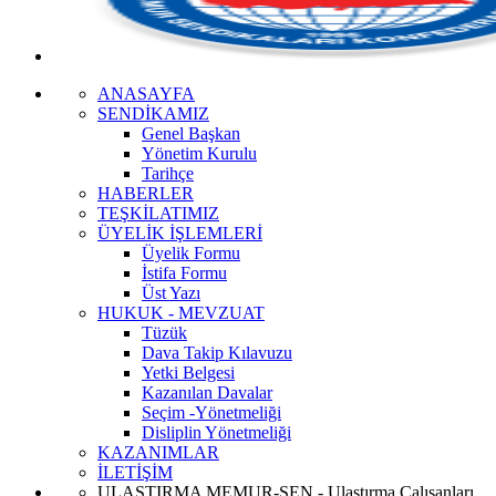
ANASAYFA
SENDİKAMIZ
Genel Başkan
Yönetim Kurulu
Tarihçe
HABERLER
TEŞKİLATIMIZ
ÜYELİK İŞLEMLERİ
Üyelik Formu
İstifa Formu
Üst Yazı
HUKUK - MEVZUAT
Tüzük
Dava Takip Kılavuzu
Yetki Belgesi
Kazanılan Davalar
Seçim -Yönetmeliği
Disliplin Yönetmeliği
KAZANIMLAR
İLETİŞİM
ULAŞTIRMA MEMUR-SEN - Ulaştırma Çalışanları