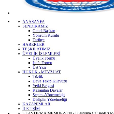
ANASAYFA
SENDİKAMIZ
Genel Başkan
Yönetim Kurulu
Tarihçe
HABERLER
TEŞKİLATIMIZ
ÜYELİK İŞLEMLERİ
Üyelik Formu
İstifa Formu
Üst Yazı
HUKUK - MEVZUAT
Tüzük
Dava Takip Kılavuzu
Yetki Belgesi
Kazanılan Davalar
Seçim -Yönetmeliği
Disliplin Yönetmeliği
KAZANIMLAR
İLETİŞİM
ULAŞTIRMA MEMUR-SEN - Ulaştırma Çalışanları Me