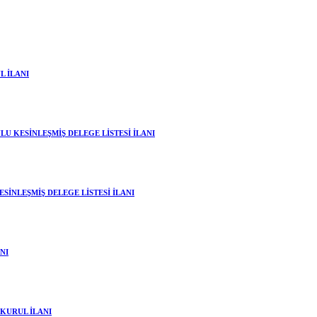
L İLANI
U KESİNLEŞMİŞ DELEGE LİSTESİ İLANI
İNLEŞMİŞ DELEGE LİSTESİ İLANI
NI
KURUL İLANI