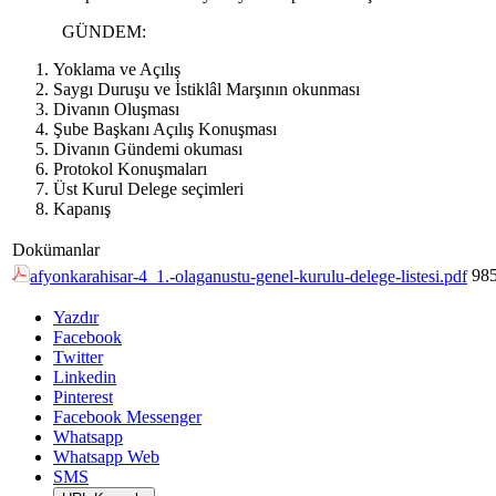
GÜNDEM:
Yoklama ve Açılış
Saygı Duruşu ve İstiklâl Marşının okunması
Divanın Oluşması
Şube Başkanı Açılış Konuşması
Divanın Gündemi okuması
Protokol Konuşmaları
Üst Kurul Delege seçimleri
Kapanış
Dokümanlar
98
afyonkarahisar-4_1.-olaganustu-genel-kurulu-delege-listesi.pdf
Yazdır
Facebook
Twitter
Linkedin
Pinterest
Facebook Messenger
Whatsapp
Whatsapp Web
SMS