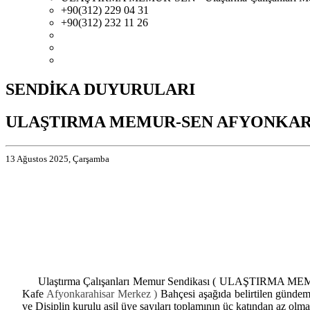
+90(312) 229 04 31
+90(312) 232 11 26
SENDİKA DUYURULARI
ULAŞTIRMA MEMUR-SEN AFYONKARA
13 Ağustos 2025, Çarşamba
Ulaştırma Çalışanları Memur Sendikası ( ULAŞTIRMA MEMU
Kafe
Afyonkarahisar Merkez )
Bahçesi aşağıda belirtilen gündeml
ve Disiplin kurulu asil üye sayıları toplamının üç katından az olm