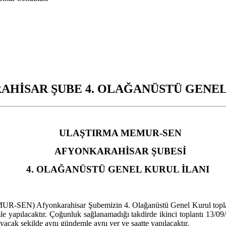
HİSAR ŞUBE 4. OLAĞANÜSTÜ GENEL
ULAŞTIRMA MEMUR-SEN
AFYONKARAHİSAR ŞUBESİ
4. OLAĞANÜSTÜ GENEL KURUL İLANI
R-SEN) Afyonkarahisar Şubemizin 4. Olağanüstü Genel Kurul topla
e yapılacaktır. Çoğunluk sağlanamadığı takdirde ikinci toplantı 13/09
ayacak şekilde aynı gündemle aynı yer ve saatte yapılacaktır.