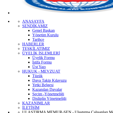
ANASAYFA
SENDİKAMIZ
Genel Başkan
Yönetim Kurulu
Tarihçe
HABERLER
TEŞKİLATIMIZ
ÜYELİK İŞLEMLERİ
Üyelik Formu
İstifa Formu
Üst Yazı
HUKUK - MEVZUAT
Tüzük
Dava Takip Kılavuzu
Yetki Belgesi
Kazanılan Davalar
Seçim -Yönetmeliği
Disliplin Yönetmeliği
KAZANIMLAR
İLETİŞİM
ULAŞTIRMA MEMUR-SEN - Ulaştırma Çalışanları Me