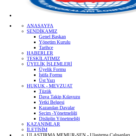
ANASAYFA
SENDİKAMIZ
Genel Başkan
Yönetim Kurulu
Tarihçe
HABERLER
TEŞKİLATIMIZ
ÜYELİK İŞLEMLERİ
Üyelik Formu
İstifa Formu
Üst Yazı
HUKUK - MEVZUAT
Tüzük
Dava Takip Kılavuzu
Yetki Belgesi
Kazanılan Davalar
Seçim -Yönetmeliği
Disliplin Yönetmeliği
KAZANIMLAR
İLETİŞİM
ULAŞTIRMA MEMUR-SEN - Ulaştırma Çalışanları